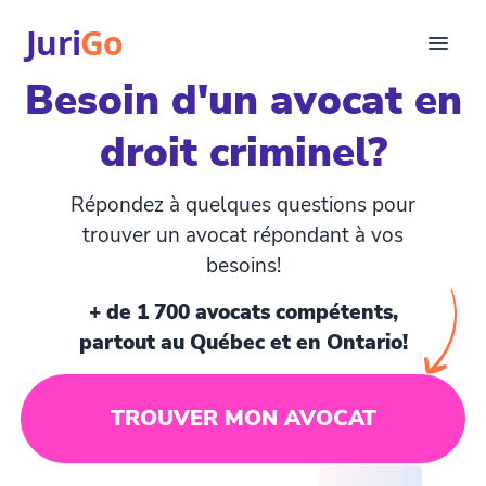
Juri
Go
Besoin d'un avocat en
Consultation
droit criminel?
Articles juridiques
Pour avocats
EN
Répondez à quelques questions pour
login
trouver un avocat répondant à vos
besoins!
Trouver un avocat
+ de 1 700 avocats compétents,
partout au Québec et en Ontario!
TROUVER MON AVOCAT