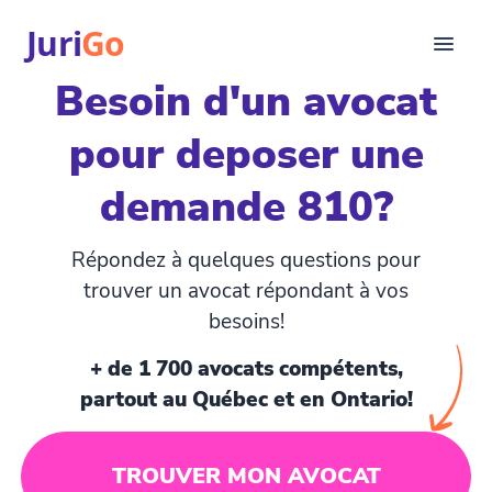
Juri
Go
Besoin d'un avocat
Consultation
pour deposer une
Articles juridiques
Pour avocats
demande 810?
EN
login
Répondez à quelques questions pour
Trouver un avocat
trouver un avocat répondant à vos
besoins!
+ de 1 700 avocats compétents,
partout au Québec et en Ontario!
TROUVER MON AVOCAT