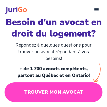
Juri
Go
Besoin d'un avocat en
Consultation
droit du logement?
Articles juridiques
Pour avocats
EN
Répondez à quelques questions pour
login
trouver un avocat répondant à vos
besoins!
Trouver un avocat
+ de 1 700 avocats compétents,
partout au Québec et en Ontario!
TROUVER MON AVOCAT