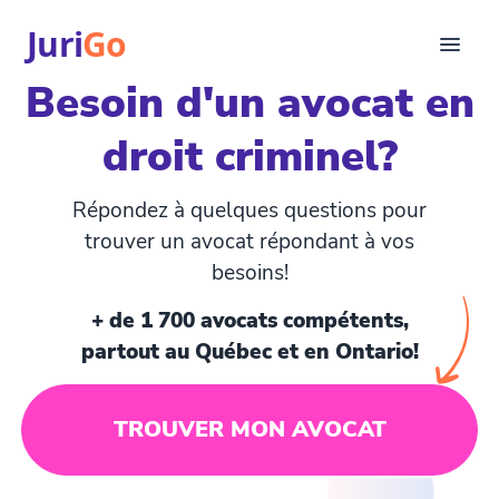
Juri
Go
Besoin d'un avocat en
Consultation
droit criminel?
Articles juridiques
Pour avocats
EN
Répondez à quelques questions pour
login
trouver un avocat répondant à vos
besoins!
Trouver un avocat
+ de 1 700 avocats compétents,
partout au Québec et en Ontario!
TROUVER MON AVOCAT