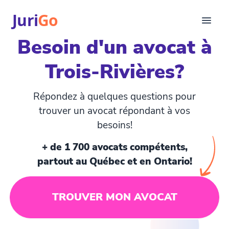
Juri
Go
Besoin d'un avocat à
Consultation
Trois-Rivières?
Articles juridiques
Pour avocats
EN
Répondez à quelques questions pour
login
trouver un avocat répondant à vos
besoins!
Trouver un avocat
+ de 1 700 avocats compétents,
partout au Québec et en Ontario!
TROUVER MON AVOCAT