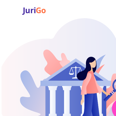
Juri
Go