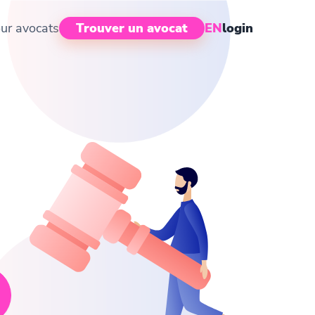
ur avocats
Trouver un avocat
EN
login