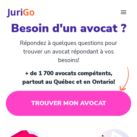
Juri
Go
Besoin d'un avocat ?
Consultation
Articles juridiques
Répondez à quelques questions pour
Pour avocats
trouver un avocat répondant à vos
EN
besoins!
login
+ de 1 700 avocats compétents,
Trouver un avocat
partout au Québec et en Ontario!
TROUVER MON AVOCAT