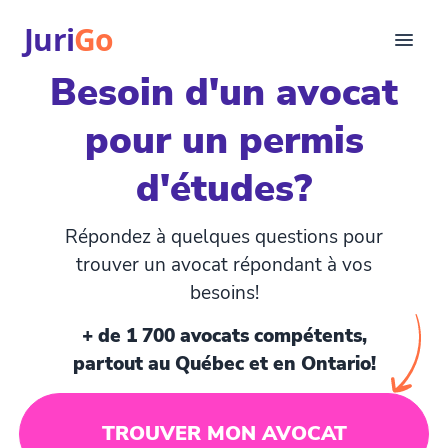
Juri
Go
Besoin d'un avocat
Consultation
pour un permis
Articles juridiques
Pour avocats
d'études?
EN
login
Répondez à quelques questions pour
Trouver un avocat
trouver un avocat répondant à vos
besoins!
+ de 1 700 avocats compétents,
partout au Québec et en Ontario!
TROUVER MON AVOCAT