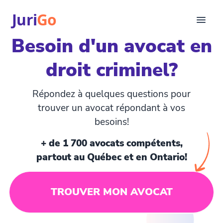
Juri
Go
Besoin d'un avocat en
Consultation
droit criminel?
Articles juridiques
Pour avocats
EN
Répondez à quelques questions pour
login
trouver un avocat répondant à vos
besoins!
Trouver un avocat
+ de 1 700 avocats compétents,
partout au Québec et en Ontario!
TROUVER MON AVOCAT