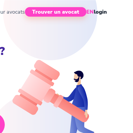
ur avocats
Trouver un avocat
EN
login
?