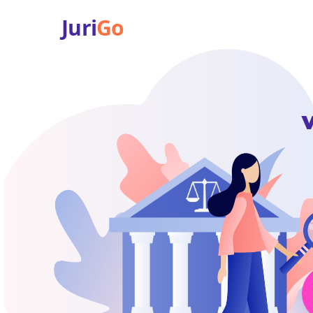
Juri
Go