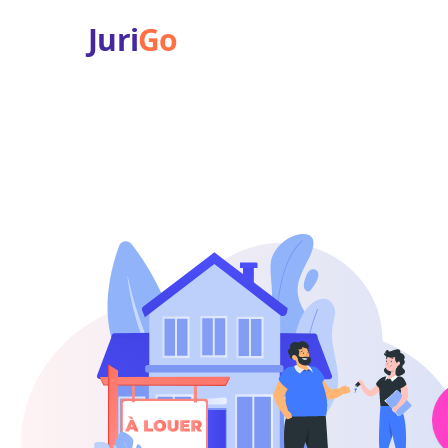
Juri
Go