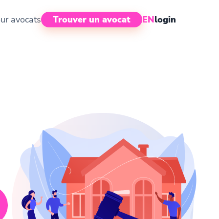
ur avocats
Trouver un avocat
EN
login