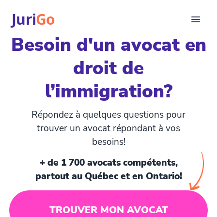
Juri
Go
Besoin d'un avocat en
Consultation
droit de
Articles juridiques
Pour avocats
l’immigration?
EN
login
Répondez à quelques questions pour
Trouver un avocat
trouver un avocat répondant à vos
besoins!
+ de 1 700 avocats compétents,
partout au Québec et en Ontario!
TROUVER MON AVOCAT