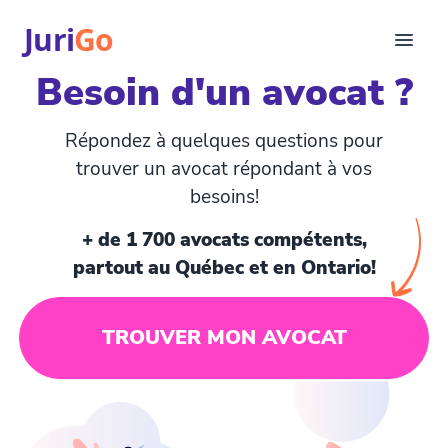
Juri
Go
Besoin d'un avocat ?
Consultation
Articles juridiques
Répondez à quelques questions pour
Pour avocats
trouver un avocat répondant à vos
EN
besoins!
login
+ de 1 700 avocats compétents,
Trouver un avocat
partout au Québec et en Ontario!
TROUVER MON AVOCAT