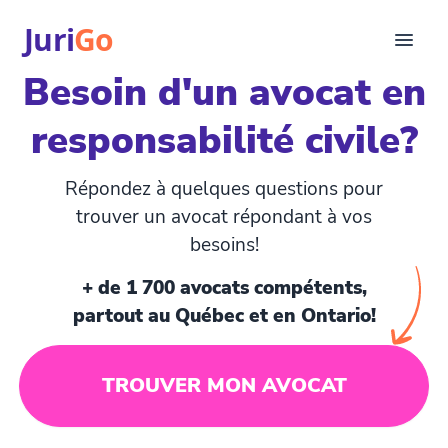
Juri
Go
Besoin d'un avocat en
Consultation
responsabilité civile?
Articles juridiques
Pour avocats
EN
Répondez à quelques questions pour
login
trouver un avocat répondant à vos
besoins!
Trouver un avocat
+ de 1 700 avocats compétents,
partout au Québec et en Ontario!
TROUVER MON AVOCAT