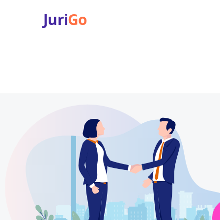
Juri
Go