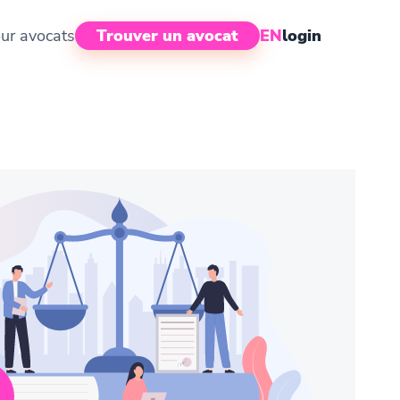
ur avocats
Trouver un avocat
EN
login