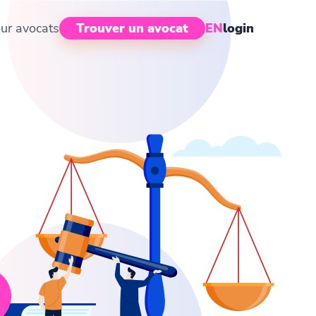
ur avocats
Trouver un avocat
EN
login