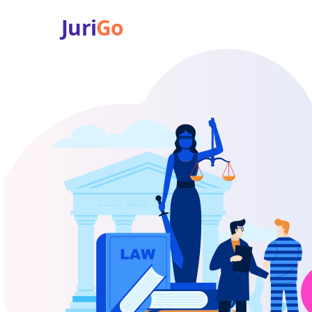
Juri
Go