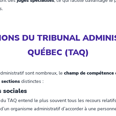
sont des
juges spécialisés
, ce qui facilite davantage l
s.
TIONS DU TRIBUNAL ADMINI
QUÉBEC (TAQ)
ministratif sont nombreux, le
champ de compétence
 sections
distinctes :
s sociales
s du TAQ entend le plus souvent tous les recours relatif
d’un organisme administratif d’accorder à une personne