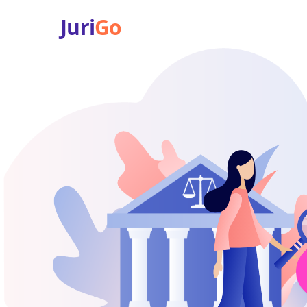
Juri
Go