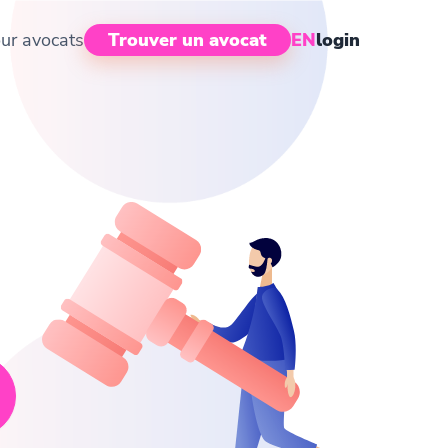
ur avocats
Trouver un avocat
EN
login