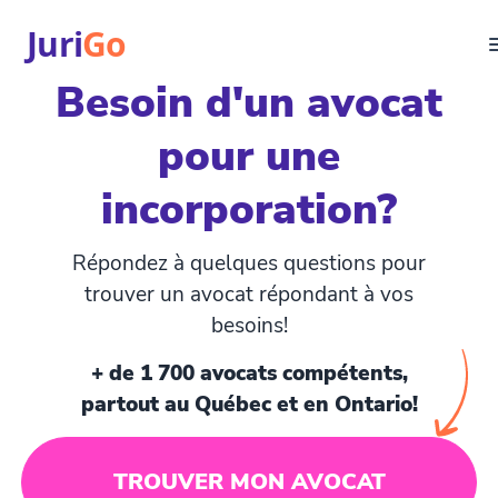
Juri
Go
Besoin d'un avocat
Consultation
pour une
Articles juridiques
Pour avocats
incorporation?
EN
login
Répondez à quelques questions pour
Trouver un avocat
trouver un avocat répondant à vos
besoins!
+ de 1 700 avocats compétents,
partout au Québec et en Ontario!
TROUVER MON AVOCAT