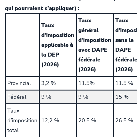
qui pourraient s’appliquer) :
Taux
Taux
Taux
général
d’impos
d’imposition
d’imposition
sans la
applicable à
avec DAPE
DAPE
la DEP
fédérale
fédéral
(2026)
(2026)
(2026)
Provincial
3,2 %
11.5%
11.5 %
Fédéral
9 %
9 %
15 %
Taux
d’imposition
12,2 %
20.5 %
26.5 %
total