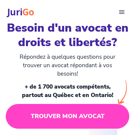
Juri
Go
Besoin d'un avocat en
Consultation
droits et libertés?
Articles juridiques
Pour avocats
EN
Répondez à quelques questions pour
login
trouver un avocat répondant à vos
besoins!
Trouver un avocat
+ de 1 700 avocats compétents,
partout au Québec et en Ontario!
TROUVER MON AVOCAT