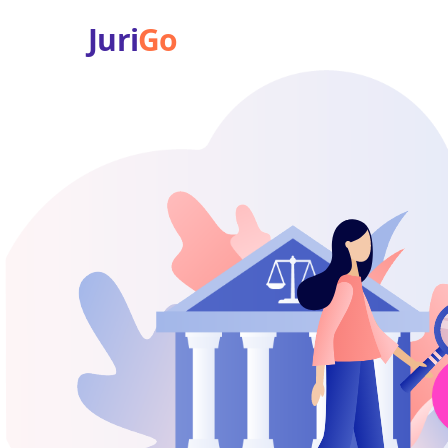
Juri
Go