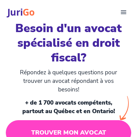
Juri
Go
Besoin d'un avocat
Consultation
spécialisé en droit
Articles juridiques
Pour avocats
fiscal?
EN
login
Répondez à quelques questions pour
Trouver un avocat
trouver un avocat répondant à vos
besoins!
+ de 1 700 avocats compétents,
partout au Québec et en Ontario!
TROUVER MON AVOCAT