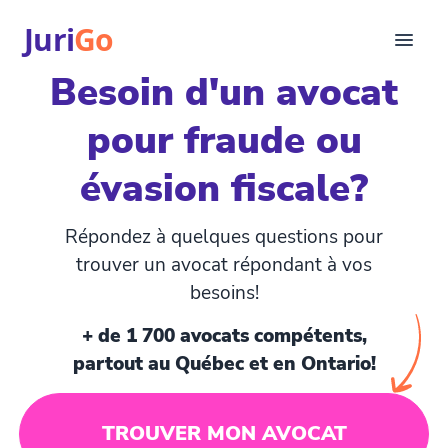
Juri
Go
Besoin d'un avocat
Consultation
pour fraude ou
Articles juridiques
Pour avocats
évasion fiscale?
EN
login
Répondez à quelques questions pour
Trouver un avocat
trouver un avocat répondant à vos
besoins!
+ de 1 700 avocats compétents,
partout au Québec et en Ontario!
TROUVER MON AVOCAT