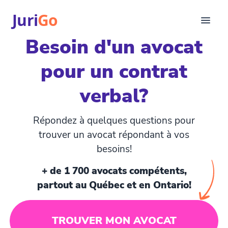
Juri
Go
Besoin d'un avocat
Consultation
pour un contrat
Articles juridiques
Pour avocats
verbal?
EN
login
Répondez à quelques questions pour
Trouver un avocat
trouver un avocat répondant à vos
besoins!
+ de 1 700 avocats compétents,
partout au Québec et en Ontario!
TROUVER MON AVOCAT