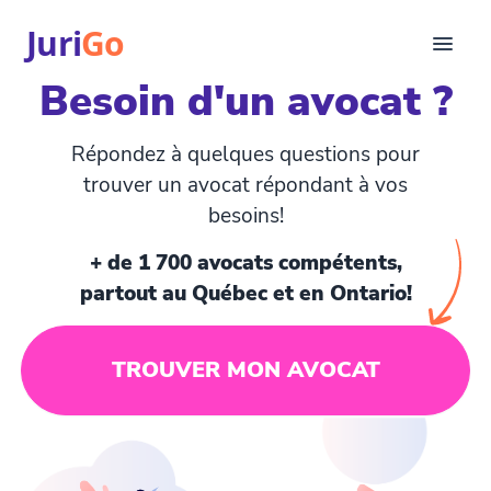
Juri
Go
Besoin d'un avocat ?
Consultation
Articles juridiques
Répondez à quelques questions pour
Pour avocats
trouver un avocat répondant à vos
EN
besoins!
login
+ de 1 700 avocats compétents,
Trouver un avocat
partout au Québec et en Ontario!
TROUVER MON AVOCAT