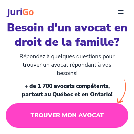
Juri
Go
Besoin d'un avocat en
Consultation
droit de la famille?
Articles juridiques
Pour avocats
EN
Répondez à quelques questions pour
login
trouver un avocat répondant à vos
besoins!
Trouver un avocat
+ de 1 700 avocats compétents,
partout au Québec et en Ontario!
TROUVER MON AVOCAT