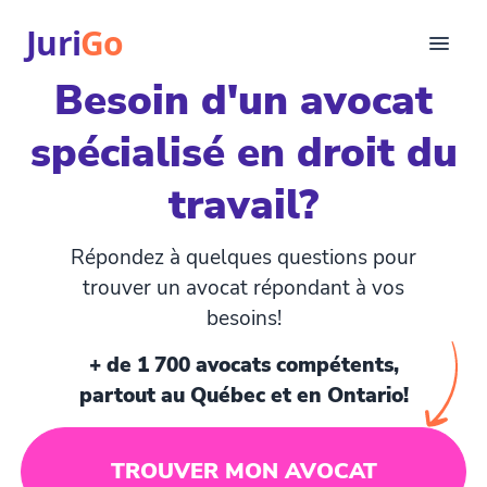
Juri
Go
Besoin d'un avocat
Consultation
spécialisé en droit du
Articles juridiques
Pour avocats
travail?
EN
login
Répondez à quelques questions pour
Trouver un avocat
trouver un avocat répondant à vos
besoins!
+ de 1 700 avocats compétents,
partout au Québec et en Ontario!
TROUVER MON AVOCAT