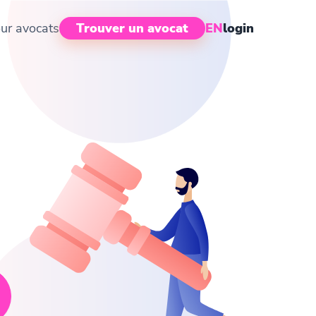
ur avocats
Trouver un avocat
EN
login