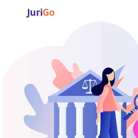
Juri
Go