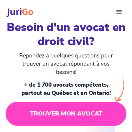
Juri
Go
Besoin d'un avocat en
Consultation
droit civil?
Articles juridiques
Pour avocats
EN
Répondez à quelques questions pour
login
trouver un avocat répondant à vos
besoins!
Trouver un avocat
+ de 1 700 avocats compétents,
partout au Québec et en Ontario!
TROUVER MON AVOCAT