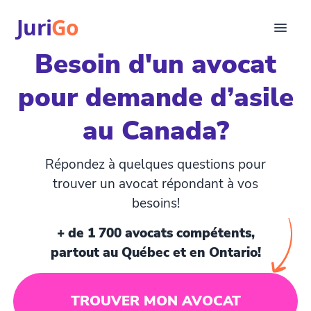
Juri
Go
Besoin d'un avocat
Consultation
pour demande d’asile
Articles juridiques
Pour avocats
au Canada?
EN
login
Répondez à quelques questions pour
Trouver un avocat
trouver un avocat répondant à vos
besoins!
+ de 1 700 avocats compétents,
partout au Québec et en Ontario!
TROUVER MON AVOCAT