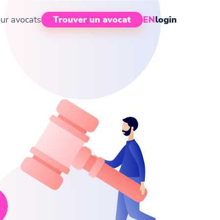
ur avocats
Trouver un avocat
EN
login