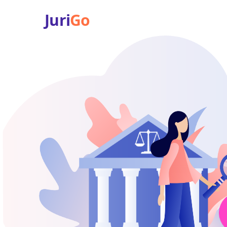
Juri
Go