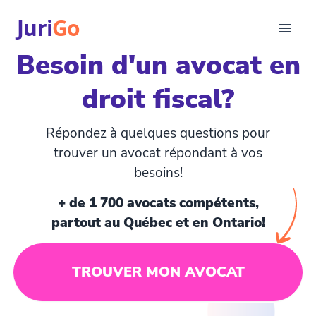
Juri
Go
Besoin d'un avocat en
Consultation
droit fiscal?
Articles juridiques
Pour avocats
EN
Répondez à quelques questions pour
login
trouver un avocat répondant à vos
besoins!
Trouver un avocat
+ de 1 700 avocats compétents,
partout au Québec et en Ontario!
TROUVER MON AVOCAT