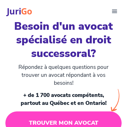
Juri
Go
Besoin d'un avocat
Consultation
spécialisé en droit
Articles juridiques
Pour avocats
successoral?
EN
login
Répondez à quelques questions pour
Trouver un avocat
trouver un avocat répondant à vos
besoins!
+ de 1 700 avocats compétents,
partout au Québec et en Ontario!
TROUVER MON AVOCAT