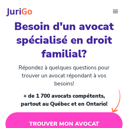
Juri
Go
Besoin d'un avocat
Consultation
spécialisé en droit
Articles juridiques
Pour avocats
familial?
EN
login
Répondez à quelques questions pour
Trouver un avocat
trouver un avocat répondant à vos
besoins!
+ de 1 700 avocats compétents,
partout au Québec et en Ontario!
TROUVER MON AVOCAT