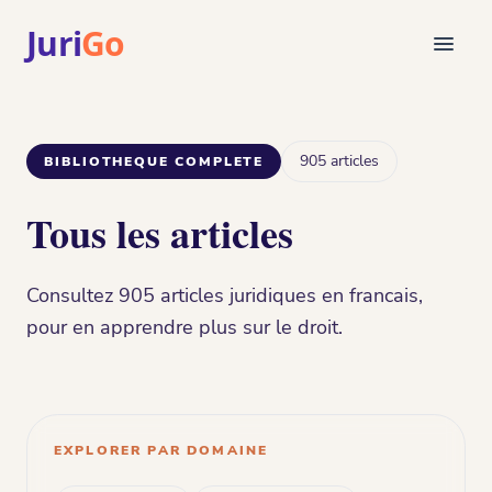
Juri
Go
Consultation
Articles juridiques
905 articles
BIBLIOTHEQUE COMPLETE
Pour avocats
EN
Tous les articles
login
Trouver un avocat
Consultez 905 articles juridiques en francais,
pour en apprendre plus sur le droit.
EXPLORER PAR DOMAINE