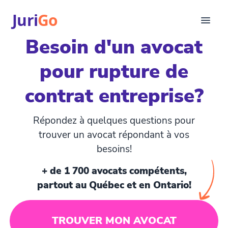
Juri
Go
Besoin d'un avocat
Consultation
pour rupture de
Articles juridiques
Pour avocats
contrat entreprise?
EN
login
Répondez à quelques questions pour
Trouver un avocat
trouver un avocat répondant à vos
besoins!
+ de 1 700 avocats compétents,
partout au Québec et en Ontario!
TROUVER MON AVOCAT