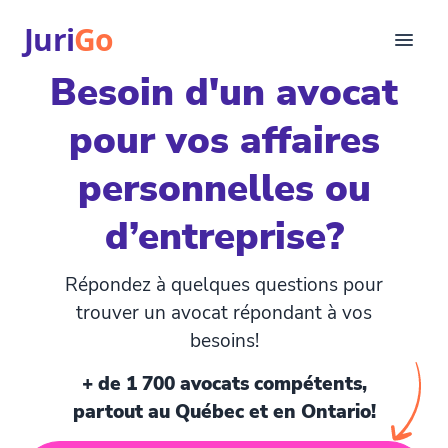
Juri
Go
Besoin d'un avocat
Consultation
pour vos affaires
Articles juridiques
Pour avocats
personnelles ou
EN
login
d’entreprise?
Trouver un avocat
Répondez à quelques questions pour
trouver un avocat répondant à vos
besoins!
+ de 1 700 avocats compétents,
partout au Québec et en Ontario!