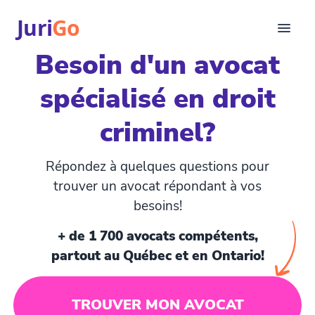
Juri
Go
Besoin d'un avocat
Consultation
spécialisé en droit
Articles juridiques
Pour avocats
criminel?
EN
login
Répondez à quelques questions pour
Trouver un avocat
trouver un avocat répondant à vos
besoins!
+ de 1 700 avocats compétents,
partout au Québec et en Ontario!
TROUVER MON AVOCAT